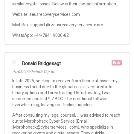
similar crypto losses. Below is their contact information..
Website: zeusrecoveryservices.com
Mail-Box: support @ zeusrecoveryservices .c om
WhatsApp: +44-7841 9000-82
Donald Bridgesagt
Reply
01/02/2026beim2:32 p.m.
In late 2025, seeking to recover from financial losses my
business faced due to the global crisis, I ventured into
binary options and forex trading. Unfortunately, I was
scammed and lost 9.7 BTC. The emotional toll was
overwhelming, leaving me feeling hopeless.
After consulting my legal counsel, , I was advised to reach
out to Morphohack Cyber Service (Email
:Morphohack@cyberservices . com), who specialize in
recovering crypto and digital assets. They quickly