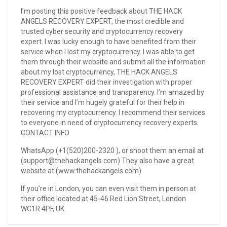
I’m posting this positive feedback about THE HACK
ANGELS RECOVERY EXPERT, the most credible and
trusted cyber security and cryptocurrency recovery
expert. I was lucky enough to have benefited from their
service when I lost my cryptocurrency. I was able to get
them through their website and submit all the information
about my lost cryptocurrency, THE HACK ANGELS
RECOVERY EXPERT did their investigation with proper
professional assistance and transparency. I’m amazed by
their service and I’m hugely grateful for their help in
recovering my cryptocurrency. I recommend their services
to everyone in need of cryptocurrency recovery experts.
CONTACT INFO
WhatsApp (+1(520)200-2320 ), or shoot them an email at
(support@thehackangels.com) They also have a great
website at (www.thehackangels.com)
If you’re in London, you can even visit them in person at
their office located at 45-46 Red Lion Street, London
WC1R 4PF, UK.