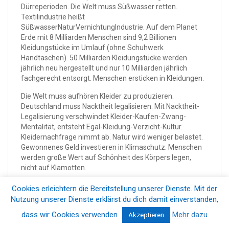
Dürreperioden. Die Welt muss Süßwasser retten.
Textilindustrie heißt
SüßwasserNaturVernichtungIndustrie. Auf dem Planet
Erde mit 8 Milliarden Menschen sind 9,2 Billionen
Kleidungstücke im Umlauf (ohne Schuhwerk
Handtaschen). 50 Milliarden Kleidungstücke werden
jährlich neu hergestellt und nur 10 Milliarden jährlich
fachgerecht entsorgt. Menschen ersticken in Kleidungen.
Die Welt muss aufhören Kleider zu produzieren.
Deutschland muss Nacktheit legalisieren. Mit Nacktheit-
Legalisierung verschwindet Kleider-Kaufen-Zwang-
Mentalität, entsteht Egal-Kleidung-Verzicht-Kultur.
Kleidernachfrage nimmt ab. Natur wird weniger belastet.
Gewonnenes Geld investieren in Klimaschutz. Menschen
werden große Wert auf Schönheit des Körpers legen,
nicht auf Klamotten.
Kleidungen werden produziert, aber niemand vernichtet
Cookies erleichtern die Bereitstellung unserer Dienste. Mit der
alte Kleidungen, entgiftet Süßwasser. Die Welt produziert
Nutzung unserer Dienste erklärst du dich damit einverstanden,
mehr Kleider, als die verbrannt werden. Nicht verbrannte
dass wir Cookies verwenden
Mehr dazu
Akzeptieren
alte Kleider liegen herum oder im Meer versenkt. Was wird
aus nicht verkaufter Corona-Kleidung? Es gibt nicht viel