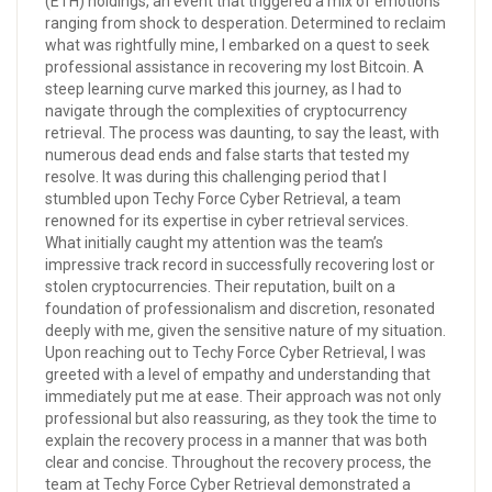
(ETH) holdings, an event that triggered a mix of emotions
ranging from shock to desperation. Determined to reclaim
what was rightfully mine, I embarked on a quest to seek
professional assistance in recovering my lost Bitcoin. A
steep learning curve marked this journey, as I had to
navigate through the complexities of cryptocurrency
retrieval. The process was daunting, to say the least, with
numerous dead ends and false starts that tested my
resolve. It was during this challenging period that I
stumbled upon Techy Force Cyber Retrieval, a team
renowned for its expertise in cyber retrieval services.
What initially caught my attention was the team’s
impressive track record in successfully recovering lost or
stolen cryptocurrencies. Their reputation, built on a
foundation of professionalism and discretion, resonated
deeply with me, given the sensitive nature of my situation.
Upon reaching out to Techy Force Cyber Retrieval, I was
greeted with a level of empathy and understanding that
immediately put me at ease. Their approach was not only
professional but also reassuring, as they took the time to
explain the recovery process in a manner that was both
clear and concise. Throughout the recovery process, the
team at Techy Force Cyber Retrieval demonstrated a