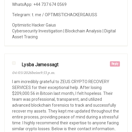
WhatsApp: +44 737 674 0569
Telegram: t. me / OPTIMISTICHACKERGAIUSS
Optimistic Hacker Gaius
Cybersecurity Investigation | Blockchain Analysis | Digital
Asset Tracing
Lysba Jamessagt
Reply
04/03/2026beim9:53 p.m.
I am incredibly grateful to ZEUS CRYPTO RECOVERY
SERVICES for their exceptional help. After losing
$209,000.56 in Bitcoin last month, I felt hopeless. Their
team was professional, transparent, and utilized
advanced blockchain forensics to track and successfully
recover my assets. They kept me updated throughout the
entire process, providing peace of mind during a stressful
time. I highly recommend their expertise to anyone facing
similar crypto losses. Below is their contact information..