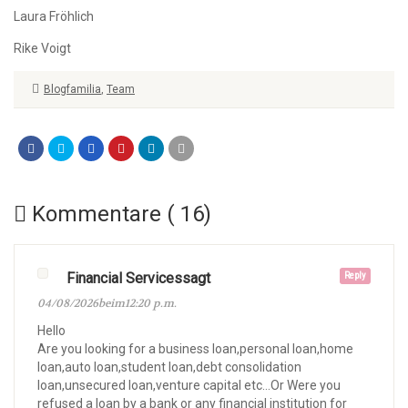
Laura Fröhlich
Rike Voigt
Blogfamilia
,
Team
Kommentare ( 16)
Financial Servicessagt
Reply
04/08/2026beim12:20 p.m.
Hello
Are you looking for a business loan,personal loan,home
loan,auto loan,student loan,debt consolidation
loan,unsecured loan,venture capital etc…Or Were you
refused a loan by a bank or any financial institution for