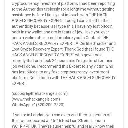
cryptocurrency investment platform, I had been reporting
to the Authorities tirelessly for a longtime without getting
assistance before I finally got in touch with THE HACK
ANGELS RECOVERY EXPERT. Today, I can attest to their
authenticity because, as I type this, I have my lost bitcoin
back in my wallet and am in tears of joy. Have you ever
been a victim of a scam? I implore you to Contact THE
HACK ANGELS RECOVERY EXPERT. A Certified hacker and
Lost Crypto Recovery Expert. Thank God that I found THE
HACK ANGELS RECOVERY EXPERT who gave me a
remedy that only took 24 hours and I’m grateful for their
job well done. I recommend this Expert to any victim who
has lost bitcoin to any fake cryptocurrency investment
platform. Get in touch with THE HACK ANGELS RECOVERY
EXPERT.
(support@thehackangels.com)
(www.thehackangels.com)
WhatsApp +1(520)200-2320)
If you’re in London, you can even visit them in person at
their office located at 45-46 Red Lion Street, London
WC1R 4PF, UK. They’re super helpful and really know their