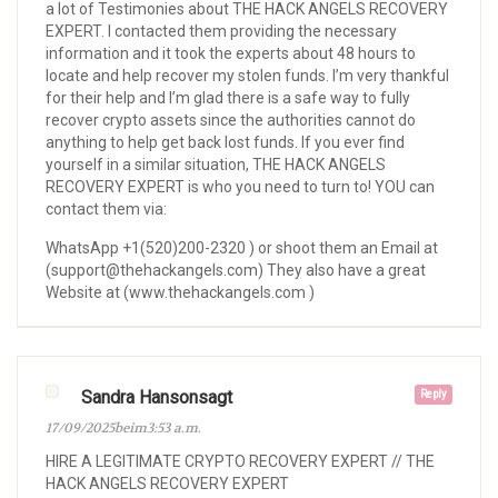
a lot of Testimonies about THE HACK ANGELS RECOVERY
EXPERT. I contacted them providing the necessary
information and it took the experts about 48 hours to
locate and help recover my stolen funds. I’m very thankful
for their help and I’m glad there is a safe way to fully
recover crypto assets since the authorities cannot do
anything to help get back lost funds. If you ever find
yourself in a similar situation, THE HACK ANGELS
RECOVERY EXPERT is who you need to turn to! YOU can
contact them via:
WhatsApp +1(520)200-2320 ) or shoot them an Email at
(support@thehackangels.com) They also have a great
Website at (www.thehackangels.com )
Sandra Hansonsagt
Reply
17/09/2025beim3:53 a.m.
HIRE A LEGITIMATE CRYPTO RECOVERY EXPERT // THE
HACK ANGELS RECOVERY EXPERT