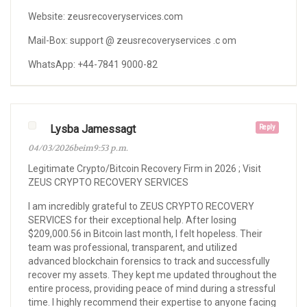
Website: zeusrecoveryservices.com
Mail-Box: support @ zeusrecoveryservices .c om
WhatsApp: +44-7841 9000-82
Lysba Jamessagt
Reply
04/03/2026beim9:53 p.m.
Legitimate Crypto/Bitcoin Recovery Firm in 2026 ; Visit
ZEUS CRYPTO RECOVERY SERVICES
I am incredibly grateful to ZEUS CRYPTO RECOVERY
SERVICES for their exceptional help. After losing
$209,000.56 in Bitcoin last month, I felt hopeless. Their
team was professional, transparent, and utilized
advanced blockchain forensics to track and successfully
recover my assets. They kept me updated throughout the
entire process, providing peace of mind during a stressful
time. I highly recommend their expertise to anyone facing