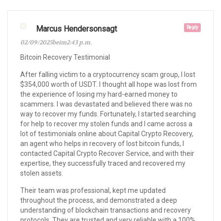
Marcus Hendersonsagt
Reply
02/09/2025beim2:43 p.m.
Bitcoin Recovery Testimonial
After falling victim to a cryptocurrency scam group, I lost
$354,000 worth of USDT. I thought all hope was lost from
the experience of losing my hard-earned money to
scammers. I was devastated and believed there was no
way to recover my funds. Fortunately, I started searching
for help to recover my stolen funds and I came across a
lot of testimonials online about Capital Crypto Recovery,
an agent who helps in recovery of lost bitcoin funds, I
contacted Capital Crypto Recover Service, and with their
expertise, they successfully traced and recovered my
stolen assets.
Their team was professional, kept me updated
throughout the process, and demonstrated a deep
understanding of blockchain transactions and recovery
protocols. They are trusted and very reliable with a 100%