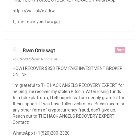
HIRE TECHY FORCE CYBER RETRIEVAL ON WhatsApp
https://wa.link/c7jdrw
t_me-Techcyberforc.jpg
Bram Orriesagt
Reply
16/10/2025beim10:58 a.m.
HOW I RECOVER $850 FROM FAKE INVESTMENT BROKER
ONLINE
I’m grateful to THE HACK ANGELS RECOVERY EXPERT for
helping me recover my stolen Bitcoin. After losing funds
to a fake platform, I felt hopeless. I am deeply grateful for
their support. If you have fallen victim to a Bitcoin scam or
any other form of cryptocurrency fraud, don’t give up.
Reach out to THE HACK ANGELS RECOVERY EXPERT
Contact:
WhatsApp (+1(520)200-2320