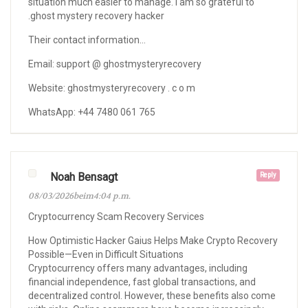
situation much easier to manage. I am so grateful to
.ghost mystery recovery hacker
Their contact information…
Email: support @ ghostmysteryrecovery
Website: ghostmysteryrecovery . c o m
WhatsApp: +44 7480 061 765
Noah Bensagt
Reply
08/03/2026beim4:04 p.m.
Cryptocurrency Scam Recovery Services
How Optimistic Hacker Gaius Helps Make Crypto Recovery
Possible—Even in Difficult Situations
Cryptocurrency offers many advantages, including
financial independence, fast global transactions, and
decentralized control. However, these benefits also come