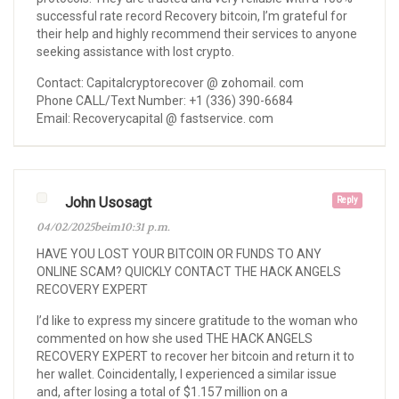
successful rate record Recovery bitcoin, I’m grateful for
their help and highly recommend their services to anyone
seeking assistance with lost crypto.
Contact: Capitalcryptorecover @ zohomail. com
Phone CALL/Text Number: +1 (336) 390-6684
Email: Recoverycapital @ fastservice. com
John Usosagt
Reply
04/02/2025beim10:31 p.m.
HAVE YOU LOST YOUR BITCOIN OR FUNDS TO ANY
ONLINE SCAM? QUICKLY CONTACT THE HACK ANGELS
RECOVERY EXPERT
I’d like to express my sincere gratitude to the woman who
commented on how she used THE HACK ANGELS
RECOVERY EXPERT to recover her bitcoin and return it to
her wallet. Coincidentally, I experienced a similar issue
and, after losing a total of $1.157 million on a