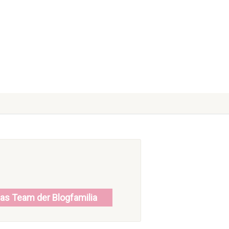
as Team der Blogfamilia
ead more