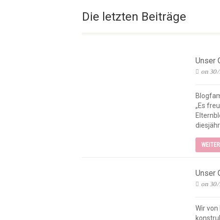
Die letzten Beiträge
Unser 
on 30/
Blogfam
„Es freu
Elternb
diesjähr
WEITE
Unser 
on 30/
Wir von
konstru