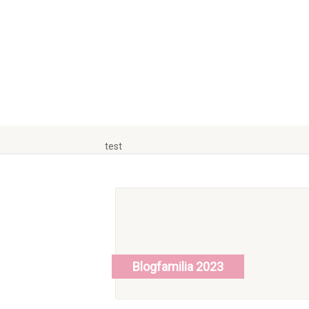
test
Blogfamilia 2023
read more