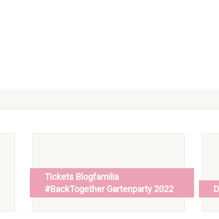
Tickets Blogfamilia
#BackTogether Gartenparty 2022
D
read more
r