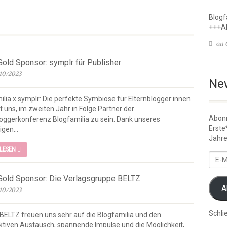
Blogf
+++A
on 
Gold Sponsor: symplr für Publisher
10/2023
New
ilia x symplr: Die perfekte Symbiose für Elternblogger:innen
t uns, im zweiten Jahr in Folge Partner der
Abonn
loggerkonferenz Blogfamilia zu sein. Dank unseres
Erste
igen...
Jahre
RLESEN
E-
Mail-
Adre
Gold Sponsor: Die Verlagsgruppe BELTZ
A
10/2023
Schli
 BELTZ freuen uns sehr auf die Blogfamilia und den
ktiven Austausch, spannende Impulse und die Möglichkeit,