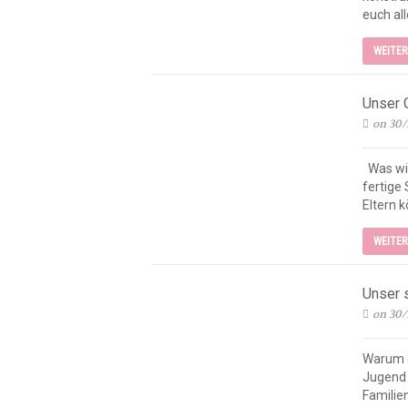
euch all
WEITE
Unser 
on 30/
Was wir
fertige
Eltern k
WEITE
Unser 
on 30/
Warum d
Jugend 
Familie