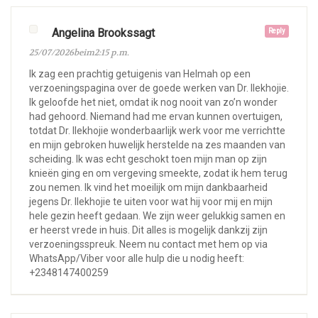
Angelina Brookssagt
Reply
25/07/2026beim2:15 p.m.
Ik zag een prachtig getuigenis van Helmah op een
verzoeningspagina over de goede werken van Dr. Ilekhojie.
Ik geloofde het niet, omdat ik nog nooit van zo’n wonder
had gehoord. Niemand had me ervan kunnen overtuigen,
totdat Dr. Ilekhojie wonderbaarlijk werk voor me verrichtte
en mijn gebroken huwelijk herstelde na zes maanden van
scheiding. Ik was echt geschokt toen mijn man op zijn
knieën ging en om vergeving smeekte, zodat ik hem terug
zou nemen. Ik vind het moeilijk om mijn dankbaarheid
jegens Dr. Ilekhojie te uiten voor wat hij voor mij en mijn
hele gezin heeft gedaan. We zijn weer gelukkig samen en
er heerst vrede in huis. Dit alles is mogelijk dankzij zijn
verzoeningsspreuk. Neem nu contact met hem op via
WhatsApp/Viber voor alle hulp die u nodig heeft:
+2348147400259