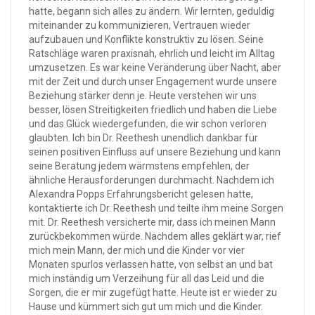
hatte, begann sich alles zu ändern. Wir lernten, geduldig
miteinander zu kommunizieren, Vertrauen wieder
aufzubauen und Konflikte konstruktiv zu lösen. Seine
Ratschläge waren praxisnah, ehrlich und leicht im Alltag
umzusetzen. Es war keine Veränderung über Nacht, aber
mit der Zeit und durch unser Engagement wurde unsere
Beziehung stärker denn je. Heute verstehen wir uns
besser, lösen Streitigkeiten friedlich und haben die Liebe
und das Glück wiedergefunden, die wir schon verloren
glaubten. Ich bin Dr. Reethesh unendlich dankbar für
seinen positiven Einfluss auf unsere Beziehung und kann
seine Beratung jedem wärmstens empfehlen, der
ähnliche Herausforderungen durchmacht. Nachdem ich
Alexandra Popps Erfahrungsbericht gelesen hatte,
kontaktierte ich Dr. Reethesh und teilte ihm meine Sorgen
mit. Dr. Reethesh versicherte mir, dass ich meinen Mann
zurückbekommen würde. Nachdem alles geklärt war, rief
mich mein Mann, der mich und die Kinder vor vier
Monaten spurlos verlassen hatte, von selbst an und bat
mich inständig um Verzeihung für all das Leid und die
Sorgen, die er mir zugefügt hatte. Heute ist er wieder zu
Hause und kümmert sich gut um mich und die Kinder.