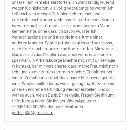
unsere Familienliebe zerstörten. Ich war ständig wütend
wegen Kleinigkeiten, die völlig bedeutungslos waren. Ich
ließ mich von meinen Gefühlen beherrschen und
entfernte mich immer weiter von ihr und meinen Kindern.
Es wurde noch schlimmer, als sie einen anderen Mann
kennenlernte, ohne dass ich davon wusste. Ich
vernachlässigte sie und trieb sie in die Arme eines
anderen Mannes. Später erfuhr ich alles und beschloss,
mir Hilfe zu suchen, um meine Ehe zu retten. Mir wurde
klar, dass ich das Problem war, auch wenn es schon zu
spät war. Ein Arbeitskollege brachte mich mit Dr. Ilekhojie
in Kontakt, der mir versicherte, dass meine Frau mich noch
liebt und zu mir zurückkommen möchte. Er half mir bei
einem Versöhnungsritual, das unsere Ehe in weniger als
einer Woche heilte. Genau wie er gesagt hatte, würde es
unsere verlorene Verbindung wiederherstellen, und so
war es auch. Vielen Dank, Dr. Ilekhojie. Fragen Sie ihn um
Hilfe. Kontaktieren Sie ihn per WhatsApp unter
+2348147400259 oder per E-Mail unter
gethelp05@gmail.com