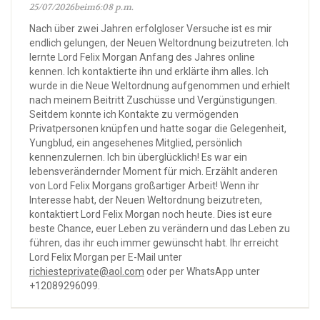
25/07/2026beim6:08 p.m.
Nach über zwei Jahren erfolgloser Versuche ist es mir
endlich gelungen, der Neuen Weltordnung beizutreten. Ich
lernte Lord Felix Morgan Anfang des Jahres online
kennen. Ich kontaktierte ihn und erklärte ihm alles. Ich
wurde in die Neue Weltordnung aufgenommen und erhielt
nach meinem Beitritt Zuschüsse und Vergünstigungen.
Seitdem konnte ich Kontakte zu vermögenden
Privatpersonen knüpfen und hatte sogar die Gelegenheit,
Yungblud, ein angesehenes Mitglied, persönlich
kennenzulernen. Ich bin überglücklich! Es war ein
lebensverändernder Moment für mich. Erzählt anderen
von Lord Felix Morgans großartiger Arbeit! Wenn ihr
Interesse habt, der Neuen Weltordnung beizutreten,
kontaktiert Lord Felix Morgan noch heute. Dies ist eure
beste Chance, euer Leben zu verändern und das Leben zu
führen, das ihr euch immer gewünscht habt. Ihr erreicht
Lord Felix Morgan per E-Mail unter
richiesteprivate@aol.com
oder per WhatsApp unter
+12089296099.