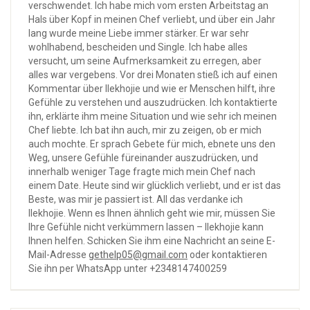
verschwendet. Ich habe mich vom ersten Arbeitstag an
Hals über Kopf in meinen Chef verliebt, und über ein Jahr
lang wurde meine Liebe immer stärker. Er war sehr
wohlhabend, bescheiden und Single. Ich habe alles
versucht, um seine Aufmerksamkeit zu erregen, aber
alles war vergebens. Vor drei Monaten stieß ich auf einen
Kommentar über Ilekhojie und wie er Menschen hilft, ihre
Gefühle zu verstehen und auszudrücken. Ich kontaktierte
ihn, erklärte ihm meine Situation und wie sehr ich meinen
Chef liebte. Ich bat ihn auch, mir zu zeigen, ob er mich
auch mochte. Er sprach Gebete für mich, ebnete uns den
Weg, unsere Gefühle füreinander auszudrücken, und
innerhalb weniger Tage fragte mich mein Chef nach
einem Date. Heute sind wir glücklich verliebt, und er ist das
Beste, was mir je passiert ist. All das verdanke ich
Ilekhojie. Wenn es Ihnen ähnlich geht wie mir, müssen Sie
Ihre Gefühle nicht verkümmern lassen – Ilekhojie kann
Ihnen helfen. Schicken Sie ihm eine Nachricht an seine E-
Mail-Adresse
gethelp05@gmail.com
oder kontaktieren
Sie ihn per WhatsApp unter +2348147400259