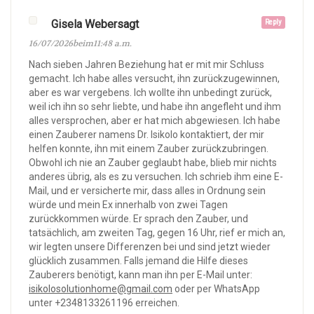
Gisela Webersagt
Reply
16/07/2026beim11:48 a.m.
Nach sieben Jahren Beziehung hat er mit mir Schluss
gemacht. Ich habe alles versucht, ihn zurückzugewinnen,
aber es war vergebens. Ich wollte ihn unbedingt zurück,
weil ich ihn so sehr liebte, und habe ihn angefleht und ihm
alles versprochen, aber er hat mich abgewiesen. Ich habe
einen Zauberer namens Dr. Isikolo kontaktiert, der mir
helfen konnte, ihn mit einem Zauber zurückzubringen.
Obwohl ich nie an Zauber geglaubt habe, blieb mir nichts
anderes übrig, als es zu versuchen. Ich schrieb ihm eine E-
Mail, und er versicherte mir, dass alles in Ordnung sein
würde und mein Ex innerhalb von zwei Tagen
zurückkommen würde. Er sprach den Zauber, und
tatsächlich, am zweiten Tag, gegen 16 Uhr, rief er mich an,
wir legten unsere Differenzen bei und sind jetzt wieder
glücklich zusammen. Falls jemand die Hilfe dieses
Zauberers benötigt, kann man ihn per E-Mail unter:
isikolosolutionhome@gmail.com
oder per WhatsApp
unter +2348133261196 erreichen.