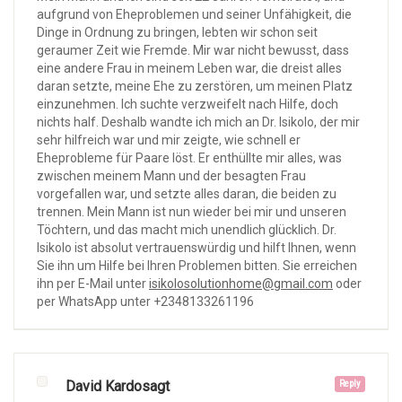
aufgrund von Eheproblemen und seiner Unfähigkeit, die
Dinge in Ordnung zu bringen, lebten wir schon seit
geraumer Zeit wie Fremde. Mir war nicht bewusst, dass
eine andere Frau in meinem Leben war, die dreist alles
daran setzte, meine Ehe zu zerstören, um meinen Platz
einzunehmen. Ich suchte verzweifelt nach Hilfe, doch
nichts half. Deshalb wandte ich mich an Dr. Isikolo, der mir
sehr hilfreich war und mir zeigte, wie schnell er
Eheprobleme für Paare löst. Er enthüllte mir alles, was
zwischen meinem Mann und der besagten Frau
vorgefallen war, und setzte alles daran, die beiden zu
trennen. Mein Mann ist nun wieder bei mir und unseren
Töchtern, und das macht mich unendlich glücklich. Dr.
Isikolo ist absolut vertrauenswürdig und hilft Ihnen, wenn
Sie ihn um Hilfe bei Ihren Problemen bitten. Sie erreichen
ihn per E-Mail unter
isikolosolutionhome@gmail.com
oder
per WhatsApp unter +2348133261196
David Kardosagt
Reply