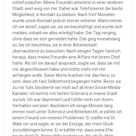
schiefzulaufen. Meine Freundin arbeitete in einer anderen
Stadt, weit weg von mir. Daher war Telefonieren die beste
Möglichkeit, in Kontakt zu bleiben. Nach fünf Monaten
wurde unser Kontakt jedoch immer seltener. Wann immer
ich sie anrief, sagte sie, sie sei beschäftigt und würde sich
melden, sobald sie alles erledigt habe. Der Tag verging,
ohne dass sie sich gemeldet hatte. Das ging monatelang
so, bis ich beschloss, sie in ihrer Arbeitsstadt
überraschend zu besuchen. Nach einigen Tagen fand ich
heraus, dass meine Freundin eine Affäre mit ihrem Chef
hatte. Als ich sie darauf ansprach, sagte sie, dass sie mit
mir abgeschlossen habe und nichts mehr mit mir
anfangen wolle. Diese Worte brachen mir das Herz, so
sehr, dass ich fast Selbstmord begangen hätte. Bevor sie
zu mir fuhr, blockierte sie mich auf all ihren Social-Media-
Kanälen. Ich kehrte mit tiefem Schmerz in meine Stadt
zurück. Ich war deprimiert und fühlte mich von ihrem
Verhalten verraten. Nachdem ich einige Monate lang
immer noch unter Schmerz und Bitterkeit litt, erzählte ich
einem Freund von meinen Problemen. Er stellte mir Dr.
Wale vor und sagte, er sei der Einzige, der mein Glück
zurückbringen könne. Er erzählte mir, dass seine Ehe