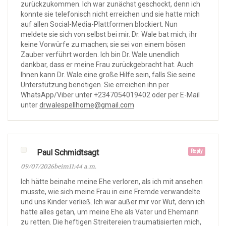
zurückzukommen. Ich war zunächst geschockt, denn ich
konnte sie telefonisch nicht erreichen und sie hatte mich
auf allen Social-Media-Plattformen blockiert. Nun
meldete sie sich von selbst bei mir. Dr. Wale bat mich, ihr
keine Vorwürfe zu machen; sie sei von einem bösen
Zauber verführt worden. Ich bin Dr. Wale unendlich
dankbar, dass er meine Frau zurückgebracht hat. Auch
Ihnen kann Dr. Wale eine große Hilfe sein, falls Sie seine
Unterstützung benötigen. Sie erreichen ihn per
WhatsApp/Viber unter +2347054019402 oder per E-Mail
unter
drwalespellhome@gmail.com
Paul Schmidtsagt
Reply
09/07/2026beim11:44 a.m.
Ich hätte beinahe meine Ehe verloren, als ich mit ansehen
musste, wie sich meine Frau in eine Fremde verwandelte
und uns Kinder verließ. Ich war außer mir vor Wut, denn ich
hatte alles getan, um meine Ehe als Vater und Ehemann
zu retten. Die heftigen Streitereien traumatisierten mich,