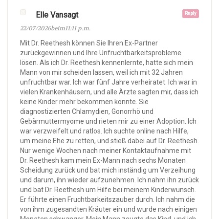
Elle Vansagt
Reply
22/07/2026beim11:11 p.m.
Mit Dr. Reethesh können Sie Ihren Ex-Partner
zurückgewinnen und Ihre Unfruchtbarkeitsprobleme
lösen. Als ich Dr. Reethesh kennenlernte, hatte sich mein
Mann von mir scheiden lassen, weil ich mit 32 Jahren
unfruchtbar war. Ich war fünf Jahre verheiratet. Ich war in
vielen Krankenhäusern, und alle Ärzte sagten mir, dass ich
keine Kinder mehr bekommen könnte. Sie
diagnostizierten Chlamydien, Gonorrhö und
Gebärmuttermyome und rieten mir zu einer Adoption. Ich
war verzweifelt und ratlos. Ich suchte online nach Hilfe,
um meine Ehe zu retten, und stieß dabei auf Dr. Reethesh.
Nur wenige Wochen nach meiner Kontaktaufnahme mit
Dr. Reethesh kam mein Ex-Mann nach sechs Monaten
Scheidung zurück und bat mich inständig um Verzeihung
und darum, ihn wieder aufzunehmen. Ich nahm ihn zurück
und bat Dr. Reethesh um Hilfe bei meinem Kinderwunsch.
Er führte einen Fruchtbarkeitszauber durch. Ich nahm die
von ihm zugesandten Kräuter ein und wurde nach einigen