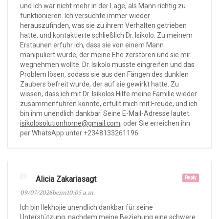
und ich war nicht mehr in der Lage, als Mann richtig zu
funktionieren. Ich versuchte immer wieder
herauszufinden, was sie zu ihrem Verhalten getrieben
hatte, und kontaktierte schließlich Dr. Isikolo. Zu meinem
Erstaunen erfuhr ich, dass sie von einem Mann
manipuliert wurde, der meine Ehe zerstören und sie mir
wegnehmen wollte. Dr. Isikolo musste eingreifen und das
Problem lösen, sodass sie aus den Fängen des dunklen
Zaubers befreit wurde, der auf sie gewirkt hatte. Zu
wissen, dass ich mit Dr. Isikolos Hilfe meine Familie wieder
zusammenführen konnte, erfüllt mich mit Freude, und ich
bin ihm unendlich dankbar. Seine E-Mail-Adresse lautet:
isikolosolutionhome@gmail.com
, oder Sie erreichen ihn
per WhatsApp unter +2348133261196
Alicia Zakariasagt
Reply
09/07/2026beim10:05 a.m.
Ich bin Ilekhojie unendlich dankbar für seine
Unterstützung, nachdem meine Beziehung eine schwere