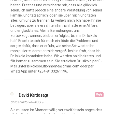
Umfeld, die unsere Beziehung zerstören wollen, in Schach
halten. Er tat es und versicherte mir, dass alle glücklich
seien. Ich hatte jedoch eine andere Vorstellung von seiner
Familie, und tatsächlich logen sie über mich und taten
alles, um uns zu trennen. Er verließ mich. Ich habe ihn nie
betrogen, aber sie erzählten ihm, ich hätte eine Affäre,
und er glaubte es. Meine Bemühungen, uns
zurückzugewinnen, blieben erfolglos, bis mir Dr. Isikolo
half. Er setzte sich für mich ein, löste die Probleme und
sorgte dafür, dass er erfuhr, wie seine Schwester ihn
manipulierte, damit er mich vergaß. Ich bin froh, dass ich
Dr. Isikolo kontaktiert habe. Wir werden bald heiraten und
für immer zusammen sein. Sie erreichen Dr. Isikolo per E-
Mail unter
isikolosolutionhome@gmail.com
oder per
WhatsApp unter +234-8133261196.
David Kardosagt
Reply
05/08/2026beim11:19 a.m.
Sie müssen im Moment völlig verzweifelt sein angesichts