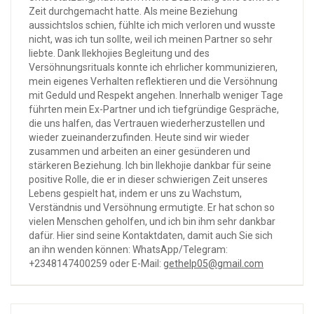
Zeit durchgemacht hatte. Als meine Beziehung
aussichtslos schien, fühlte ich mich verloren und wusste
nicht, was ich tun sollte, weil ich meinen Partner so sehr
liebte. Dank Ilekhojies Begleitung und des
Versöhnungsrituals konnte ich ehrlicher kommunizieren,
mein eigenes Verhalten reflektieren und die Versöhnung
mit Geduld und Respekt angehen. Innerhalb weniger Tage
führten mein Ex-Partner und ich tiefgründige Gespräche,
die uns halfen, das Vertrauen wiederherzustellen und
wieder zueinanderzufinden. Heute sind wir wieder
zusammen und arbeiten an einer gesünderen und
stärkeren Beziehung. Ich bin Ilekhojie dankbar für seine
positive Rolle, die er in dieser schwierigen Zeit unseres
Lebens gespielt hat, indem er uns zu Wachstum,
Verständnis und Versöhnung ermutigte. Er hat schon so
vielen Menschen geholfen, und ich bin ihm sehr dankbar
dafür. Hier sind seine Kontaktdaten, damit auch Sie sich
an ihn wenden können: WhatsApp/Telegram:
+2348147400259 oder E-Mail:
gethelp05@gmail.com