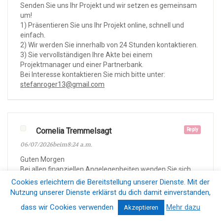
Senden Sie uns Ihr Projekt und wir setzen es gemeinsam
um!
1) Präsentieren Sie uns Ihr Projekt online, schnell und
einfach.
2) Wir werden Sie innerhalb von 24 Stunden kontaktieren.
3) Sie vervollständigen Ihre Akte bei einem
Projektmanager und einer Partnerbank.
Bei Interesse kontaktieren Sie mich bitte unter:
stefanroger13@gmail.com
Cornelia Tremmelsagt
Reply
06/07/2026beim8:24 a.m.
Guten Morgen
Bei allen finanziellen Angelegenheiten wenden Sie sich
bitte an Frau Cornelia Tremmel Weidler
Cookies erleichtern die Bereitstellung unserer Dienste. Mit der
(cornelia.tremmel3@gmail.com). Ihr Antrag wird
Nutzung unserer Dienste erklärst du dich damit einverstanden,
bearbeitet und Sie erhalten die Gelder innerhalb von 30
dass wir Cookies verwenden
Mehr dazu
Akzeptieren
Minuten transparent und sicher.
cornelia.tremmel3@gmail.com