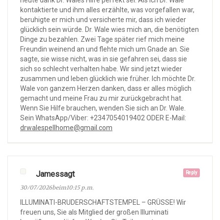
heute dank Dr. Wales Hilfe perfekt sei. Als ich Dr. Wale
kontaktierte und ihm alles erzählte, was vorgefallen war,
beruhigte er mich und versicherte mir, dass ich wieder
glücklich sein würde. Dr. Wale wies mich an, die benötigten
Dinge zu bezahlen. Zwei Tage später rief mich meine
Freundin weinend an und flehte mich um Gnade an. Sie
sagte, sie wisse nicht, was in sie gefahren sei, dass sie
sich so schlecht verhalten habe. Wir sind jetzt wieder
zusammen und leben glücklich wie früher. Ich möchte Dr.
Wale von ganzem Herzen danken, dass er alles möglich
gemacht und meine Frau zu mir zurückgebracht hat.
Wenn Sie Hilfe brauchen, wenden Sie sich an Dr. Wale.
Sein WhatsApp/Viber: +2347054019402 ODER E-Mail:
drwalespellhome@gmail.com
Jamessagt
Reply
30/07/2026beim10:15 p.m.
ILLUMINATI-BRUDERSCHAFTSTEMPEL – GRÜSSE! Wir
freuen uns, Sie als Mitglied der großen Illuminati