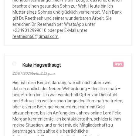
Monaten schwanger. Mein Mann zeugte das Kind, und ich
brachte einen gesunden Sohn zur Welt. Heute bin ich
Mutter eines Sohnes und glücklich verheiratet. Mein Dank
gilt Dr. Reethesh und seiner wunderbaren Arbeit. Sie
erreichen Dr. Reethesh per WhatsApp unter
+2349012999010 oder per E-Mail unter
reethesh60@gmail.com
Kate Hegsethsagt
Reply
22/07/2026beim3:53 p.m.
Hier ist mein Bericht darüber, wie ich nach über zwei
Jahren endlich der Neuen Weltordnung – den Illuminati –
beigetreten bin. Ich war wiederholt Opfer von Diebstahl
und Betrug. Ich wollte schon lange den Illuminati beitreten,
aber diverse Betrüger versuchten, mir mein Geld
abzunehmen, bis ich Anfang des Jahres online Lord Felix
Morgan kennenlernte. Ich kontaktierte ihn, schilderte ihm
meine Situation, und er riet mir, die Mitgliedschaft zu
beantragen. Ich zahlte die beträchtliche