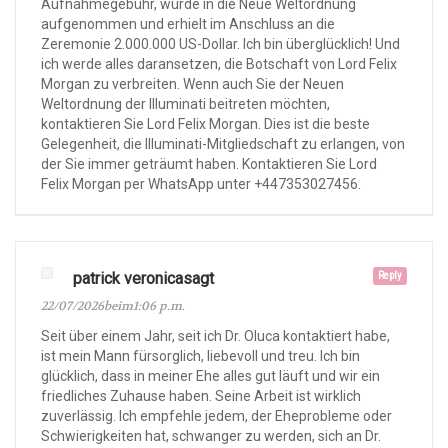
Aufnahmegebühr, wurde in die Neue Weltordnung
aufgenommen und erhielt im Anschluss an die
Zeremonie 2.000.000 US-Dollar. Ich bin überglücklich! Und
ich werde alles daransetzen, die Botschaft von Lord Felix
Morgan zu verbreiten. Wenn auch Sie der Neuen
Weltordnung der Illuminati beitreten möchten,
kontaktieren Sie Lord Felix Morgan. Dies ist die beste
Gelegenheit, die Illuminati-Mitgliedschaft zu erlangen, von
der Sie immer geträumt haben. Kontaktieren Sie Lord
Felix Morgan per WhatsApp unter +447353027456.
patrick veronicasagt
Reply
22/07/2026beim1:06 p.m.
Seit über einem Jahr, seit ich Dr. Oluca kontaktiert habe,
ist mein Mann fürsorglich, liebevoll und treu. Ich bin
glücklich, dass in meiner Ehe alles gut läuft und wir ein
friedliches Zuhause haben. Seine Arbeit ist wirklich
zuverlässig. Ich empfehle jedem, der Eheprobleme oder
Schwierigkeiten hat, schwanger zu werden, sich an Dr.