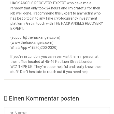
HACK ANGELS RECOVERY EXPERT who gave me a
remedy that only took 24 hours and I’m grateful for their
job well done. I recommend this Expert to any victim who
has lost bitcoin to any fake cryptocurrency investment
platform. Get in touch with THE HACK ANGELS RECOVERY
EXPERT.
(support@thehackangels.com)
(www.thehackangels.com)
WhatsApp +1(520)200-2320)
If you’re in London, you can even visit them in person at
their office located at 45-46 Red Lion Street, London
WC1R 4PF, UK. They’re super helpful and really know their
stuff! Don’t hesitate to reach out if you need help.
Einen Kommentar posten