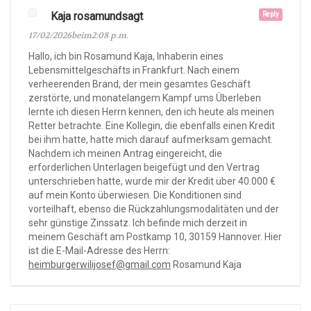
Kaja rosamundsagt
Reply
17/02/2026beim2:08 p.m.
Hallo, ich bin Rosamund Kaja, Inhaberin eines
Lebensmittelgeschäfts in Frankfurt. Nach einem
verheerenden Brand, der mein gesamtes Geschäft
zerstörte, und monatelangem Kampf ums Überleben
lernte ich diesen Herrn kennen, den ich heute als meinen
Retter betrachte. Eine Kollegin, die ebenfalls einen Kredit
bei ihm hatte, hatte mich darauf aufmerksam gemacht.
Nachdem ich meinen Antrag eingereicht, die
erforderlichen Unterlagen beigefügt und den Vertrag
unterschrieben hatte, wurde mir der Kredit über 40.000 €
auf mein Konto überwiesen. Die Konditionen sind
vorteilhaft, ebenso die Rückzahlungsmodalitäten und der
sehr günstige Zinssatz. Ich befinde mich derzeit in
meinem Geschäft am Postkamp 10, 30159 Hannover. Hier
ist die E-Mail-Adresse des Herrn:
heimburgerwilijosef@gmail.com
Rosamund Kaja