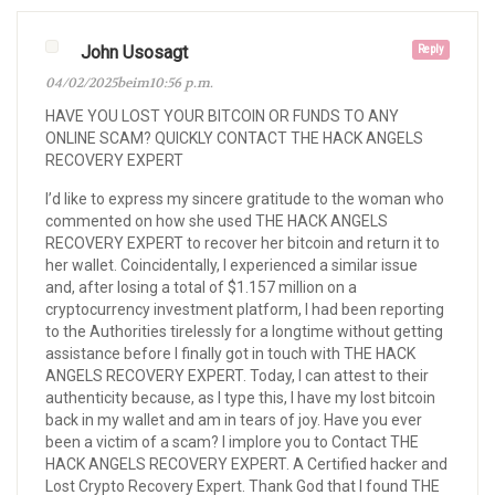
John Usosagt
Reply
04/02/2025beim10:56 p.m.
HAVE YOU LOST YOUR BITCOIN OR FUNDS TO ANY
ONLINE SCAM? QUICKLY CONTACT THE HACK ANGELS
RECOVERY EXPERT
I’d like to express my sincere gratitude to the woman who
commented on how she used THE HACK ANGELS
RECOVERY EXPERT to recover her bitcoin and return it to
her wallet. Coincidentally, I experienced a similar issue
and, after losing a total of $1.157 million on a
cryptocurrency investment platform, I had been reporting
to the Authorities tirelessly for a longtime without getting
assistance before I finally got in touch with THE HACK
ANGELS RECOVERY EXPERT. Today, I can attest to their
authenticity because, as I type this, I have my lost bitcoin
back in my wallet and am in tears of joy. Have you ever
been a victim of a scam? I implore you to Contact THE
HACK ANGELS RECOVERY EXPERT. A Certified hacker and
Lost Crypto Recovery Expert. Thank God that I found THE