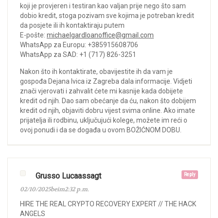
koji je provjeren i testiran kao valjan prije nego što sam
dobio kredit, stoga pozivam sve kojima je potreban kredit
da posjete ili ih kontaktiraju putem
E-pošte:
michaelgardloanoffice@gmail.com
WhatsApp za Europu: +385915608706
WhatsApp za SAD: +1 (717) 826-3251
Nakon što ih kontaktirate, obavijestite ih da vam je
gospođa Dejana Ivica iz Zagreba dala informacije. Vidjeti
znači vjerovati i zahvalit ćete mi kasnije kada dobijete
kredit od njih. Dao sam obećanje da ću, nakon što dobijem
kredit od njih, objaviti dobru vijest svima online. Ako imate
prijatelja ili rodbinu, uključujući kolege, možete im reći o
ovoj ponudi i da se događa u ovom BOŽIĆNOM DOBU.
Grusso Lucaassagt
Reply
02/10/2025beim2:32 p.m.
HIRE THE REAL CRYPTO RECOVERY EXPERT // THE HACK
ANGELS