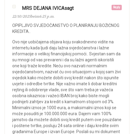
MRS DEJANA IVICAsagt
Reply
22/10/2025beim6:25 p.m.
OPIPLJIVO SVJEDOČANSTVO O PLANIRANJU BOŽIĆNOG
KREDITA..
Ovo nije uobičajena objava koju svakodnevno vidite na
internetu kada ljudi daju lažna svjedočanstva i lažne
informacije o velikoj financijskoj pomoći.. Svjestan sam da
su mnogi od vas prevareni i da su lažni agenti iskoristili
one koji traže kredite. Neću ovo nazvati normalnim
svjedočanstvom, nazvat ću ovo situacijom u kojoj sam živi
svjedok kako možete dobiti svoj kredit nakon što ispunite
uvjete i odredbe tvrtke. Nije važno imate li dobar kreditni
rejting ili odobrenje vlade, sve što vam treba je važeća
osobna iskaznica i važeći IBAN broj kako biste mogli
podnijeti zahtjev za kredit s kamatnom stopom od 3%.
Minimalni iznos je 1000 eura, a maksimalni iznos koji se
može posuditi je 100.000.000 eura. Dajem vam 100%
jamstvo da možete dobiti svoj kredit putem ove pouzdane
i poštene tvrtke, posluju 24 sata online i daju kredite svim
građanima Europe i izvan Europe. Poslali su mi dokument