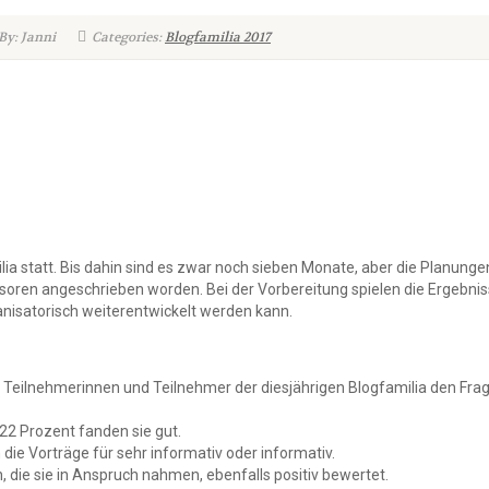
By: Janni
Categories:
Blogfamilia 2017
ia statt.
Bis dahin sind es zwar noch sieben Monate, aber die Planunge
nsoren angeschrieben worden. Bei der Vorbereitung spielen die Ergebni
ganisatorisch weiterentwickelt werden kann.
ller Teilnehmerinnen und Teilnehmer der diesjährigen Blogfamilia den 
 22 Prozent fanden sie gut.
n die Vorträge für sehr informativ oder informativ.
 die sie in Anspruch nahmen, ebenfalls positiv bewertet.