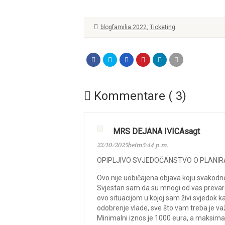
blogfamilia 2022
,
Ticketing
Kommentare ( 3)
MRS DEJANA IVICAsagt
22/10/2025beim5:44 p.m.
OPIPLJIVO SVJEDOČANSTVO O PLANIRA
Ovo nije uobičajena objava koju svakodnev
Svjestan sam da su mnogi od vas prevaren
ovo situacijom u kojoj sam živi svjedok ka
odobrenje vlade, sve što vam treba je va
Minimalni iznos je 1000 eura, a maksima