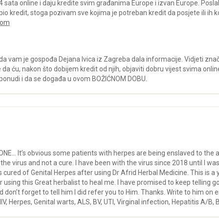
 sata online i daju kredite svim građanima Europe i izvan Europe. Poslal
bio kredit, stoga pozivam sve kojima je potreban kredit da posjete ili ih 
com
 da vam je gospođa Dejana Ivica iz Zagreba dala informacije. Vidjeti znači
da ću, nakon što dobijem kredit od njih, objaviti dobru vijest svima online.
voj ponudi i da se događa u ovom BOŽIĆNOM DOBU.
 It’s obvious some patients with herpes are being enslaved to the a
he virus and not a cure. I have been with the virus since 2018 until I w
 cured of Genital Herpes after using Dr Afrid Herbal Medicine. This is a
r using this Great herbalist to heal me. I have promised to keep telling g
 don’t forget to tell him I did refer you to Him. Thanks. Write to him 
V, Herpes, Genital warts, ALS, BV, UTI, Virginal infection, Hepatitis A/B, B