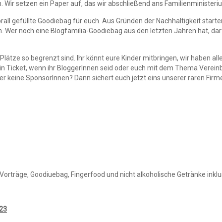
. Wir setzen ein Paper auf, das wir abschließend ans Familienminister
rall gefüllte
Goodiebag
für euch. Aus Gründen der Nachhaltigkeit starten
 Wer noch eine Blogfamilia-Goodiebag aus den letzten Jahren hat, darf s
e Plätze so begrenzt sind. Ihr könnt eure Kinder mitbringen, wir haben al
ein Ticket, wenn ihr BloggerInnen seid oder euch mit dem Thema Vereinba
er keine SponsorInnen? Dann sichert euch jetzt eins unserer raren Firm
(Vorträge, Goodiuebag, Fingerfood und nicht alkoholische Getränke inklu
023