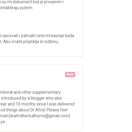
i su mi dokument koji je provjeren i
kontaktiraju putem
 vjerovati i zahvalit ćete mi kasnije kada
 Ako imate prijatelja ili rodbinu,
Reply
ntiviral and other supplementary
as introduced by a blogger who also
 year and 10 months since I was delivered
ood things about Dr Afrid. Please feel
on email {drafridherbalhome@gmail.com}
ye..