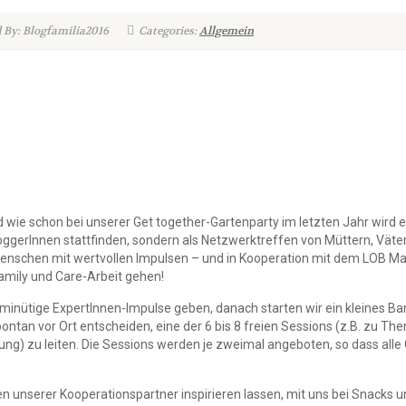
 By: Blogfamilia2016
Categories:
Allgemein
d wie schon bei unserer Get together-Gartenparty im letzten Jahr wird 
oggerInnen stattfinden, sondern als Netzwerktreffen von Müttern, Väte
nschen mit wertvollen Impulsen – und in Kooperation mit dem
LOB Mag
amily und Care-Arbeit gehen!
minütige ExpertInnen-Impulse geben, danach starten wir ein kleines Ba
ntan vor Ort entscheiden, eine der 6 bis 8 freien Sessions (z.B. zu The
g) zu leiten. Die Sessions werden je zweimal angeboten, so dass alle 
en unserer
Kooperationspartner
inspirieren lassen, mit uns bei
Snacks
u