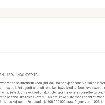
NJU BOŽIĆNOG KREDITA..
no vidite na internetu kada ljudi daju lažna svjedočanstva i lažne informa
i i da su lažni agenti iskoristili one koji traže kredite. Neću ovo nazv
ko možete dobiti svoj kredit nakon što ispunite uvjete i odredbe tvrtke. Nij
žeća osobna iskaznica i važeći IBAN broj kako biste mogli podnijeti za
lni iznos koji se može posuditi je 100.000.000 eura. Dajem vam 100% ja