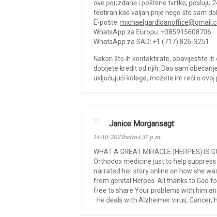
ove pouzdane i poštene tvrtke, posluju 24
testiran kao valjan prije nego što sam do
E-pošte:
michaelgardloanoffice@gmail.
WhatsApp za Europu: +385915608706
WhatsApp za SAD: +1 (717) 826-3251
Nakon što ih kontaktirate, obavijestite ih
dobijete kredit od njih. Dao sam obećanje 
uključujući kolege, možete im reći o o
Janice Morgansagt
14/10/2023beim4:37 p.m.
WHAT A GREAT MIRACLE (HERPES) IS GONE…
Orthodox medicine just to help suppress t
narrated her story online on how she was
from genital Herpes. All thanks to God fo
free to share Your problems with him and
. He deals with Alzheimer virus, Cancer, HI