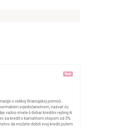
Reply
cije o velikoj financijskoj pomoći..
ati normalnim svjedočanstvom, nazvat ću
e važno imate li dobar kreditni rejting ili
htjev za kredit s kamatnom stopom od 3%.
mstvo da možete dobiti svoj kredit putem