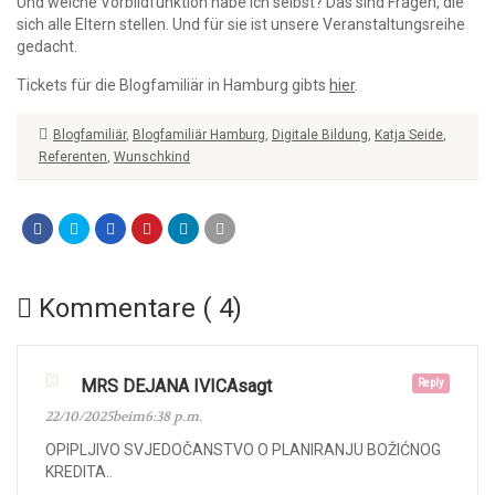
Und welche Vorbildfunktion habe ich selbst? Das sind Fragen, die
sich alle Eltern stellen. Und für sie ist unsere Veranstaltungsreihe
gedacht.
Tickets für die Blogfamiliär in Hamburg gibts
hier
.
Blogfamiliär
,
Blogfamiliär Hamburg
,
Digitale Bildung
,
Katja Seide
,
Referenten
,
Wunschkind
Kommentare ( 4)
MRS DEJANA IVICAsagt
Reply
22/10/2025beim6:38 p.m.
OPIPLJIVO SVJEDOČANSTVO O PLANIRANJU BOŽIĆNOG
KREDITA..