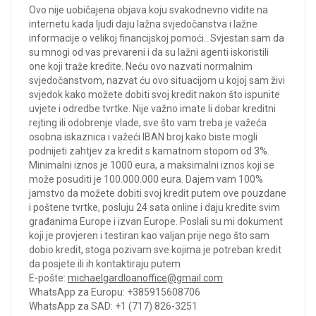
Ovo nije uobičajena objava koju svakodnevno vidite na
internetu kada ljudi daju lažna svjedočanstva i lažne
informacije o velikoj financijskoj pomoći.. Svjestan sam da
su mnogi od vas prevareni i da su lažni agenti iskoristili
one koji traže kredite. Neću ovo nazvati normalnim
svjedočanstvom, nazvat ću ovo situacijom u kojoj sam živi
svjedok kako možete dobiti svoj kredit nakon što ispunite
uvjete i odredbe tvrtke. Nije važno imate li dobar kreditni
rejting ili odobrenje vlade, sve što vam treba je važeća
osobna iskaznica i važeći IBAN broj kako biste mogli
podnijeti zahtjev za kredit s kamatnom stopom od 3%.
Minimalni iznos je 1000 eura, a maksimalni iznos koji se
može posuditi je 100.000.000 eura. Dajem vam 100%
jamstvo da možete dobiti svoj kredit putem ove pouzdane
i poštene tvrtke, posluju 24 sata online i daju kredite svim
građanima Europe i izvan Europe. Poslali su mi dokument
koji je provjeren i testiran kao valjan prije nego što sam
dobio kredit, stoga pozivam sve kojima je potreban kredit
da posjete ili ih kontaktiraju putem
E-pošte:
michaelgardloanoffice@gmail.com
WhatsApp za Europu: +385915608706
WhatsApp za SAD: +1 (717) 826-3251