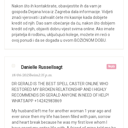
Nakon što ih kontaktirate, obavijestite ih da vam je
gospođa Dejana Ivica iz Zagreba dala informacije. Vidjeti
znači vjerovati i zahvalit ćete mi kasnije kada dobijete
kredit od njih. Dao sam obećanje da ću, nakon što dobijem
kredit od njih, objaviti dobru vijest svima online. Ako imate
prijatelja ili rodbinu, uključujući kolege, možete im reći o
ovoj ponudi i da se događa u ovom BOŽIĆNOM DOBU.
Danielle Russellsagt
Reply
18/06/2025beim2:35 p.m.
DR GERALD IS THE BEST SPELL CASTER ONLINE WHO
RESTORED MY BROKEN RELATIONSHIP AND I HIGHLY
RECOMMENDS DR GERALD ANYONE IN NEED OF HELP!
WHATSAPP +14242983869
My husband left me for another woman 1 year ago and
ever since then my life has been filled with pain, sorrow
and heart break because he was my first love whom I