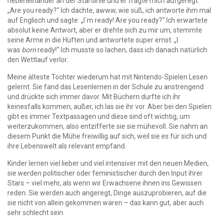
nebeneinander an der Startlinie und er fragte mich aufgeregt:
„Are you ready?“ Ich dachte, awww, wie süß, ich antworte ihm mal
auf Englisch und sagte: „I`m ready! Are you ready?“ Ich erwartete
absolut keine Antwort, aber er drehte sich zu mir um, stemmte
seine Arme in die Hüften und antwortete super ernst: „I
was
born
ready!“ Ich musste so lachen, dass ich danach natürlich
den Wettlauf verlor.
Meine älteste Tochter wiederum hat mit Nintendo-Spielen Lesen
gelernt. Sie fand das Lesenlernen in der Schule zu anstrengend
und drückte sich immer davor. Mit Büchern durfte ich ihr
keinesfalls kommen, außer, ich las sie ihr vor. Aber bei den Spielen
gibt es immer Textpassagen und diese sind oft wichtig, um
weiterzukommen, also entzifferte sie sie mühevoll. Sie nahm an
diesem Punkt die Mühe freiwillig auf sich, weil sie es für sich und
ihre Lebenswelt als relevant empfand.
Kinder lernen viel lieber und viel intensiver mit den neuen Medien,
sie werden politischer oder feministischer durch den Input ihrer
Stars – viel mehr, als wenn wir Erwachsene ihnen ins Gewissen
reden. Sie werden auch angeregt, Dinge auszuprobieren, auf die
sie nicht von allein gekommen wären – das kann gut, aber auch
sehr schlecht sein.