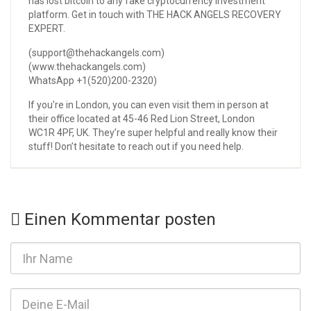
has lost bitcoin to any fake cryptocurrency investment
platform. Get in touch with THE HACK ANGELS RECOVERY
EXPERT.
(support@thehackangels.com)
(www.thehackangels.com)
WhatsApp +1(520)200-2320)
If you’re in London, you can even visit them in person at
their office located at 45-46 Red Lion Street, London
WC1R 4PF, UK. They’re super helpful and really know their
stuff! Don’t hesitate to reach out if you need help.
Einen Kommentar posten