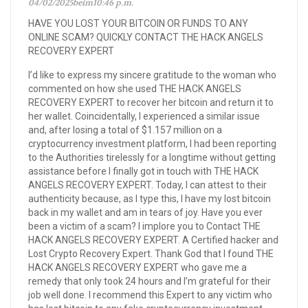
04/02/2025beim10:46 p.m.
HAVE YOU LOST YOUR BITCOIN OR FUNDS TO ANY
ONLINE SCAM? QUICKLY CONTACT THE HACK ANGELS
RECOVERY EXPERT
I’d like to express my sincere gratitude to the woman who
commented on how she used THE HACK ANGELS
RECOVERY EXPERT to recover her bitcoin and return it to
her wallet. Coincidentally, I experienced a similar issue
and, after losing a total of $1.157 million on a
cryptocurrency investment platform, I had been reporting
to the Authorities tirelessly for a longtime without getting
assistance before I finally got in touch with THE HACK
ANGELS RECOVERY EXPERT. Today, I can attest to their
authenticity because, as I type this, I have my lost bitcoin
back in my wallet and am in tears of joy. Have you ever
been a victim of a scam? I implore you to Contact THE
HACK ANGELS RECOVERY EXPERT. A Certified hacker and
Lost Crypto Recovery Expert. Thank God that I found THE
HACK ANGELS RECOVERY EXPERT who gave me a
remedy that only took 24 hours and I’m grateful for their
job well done. I recommend this Expert to any victim who