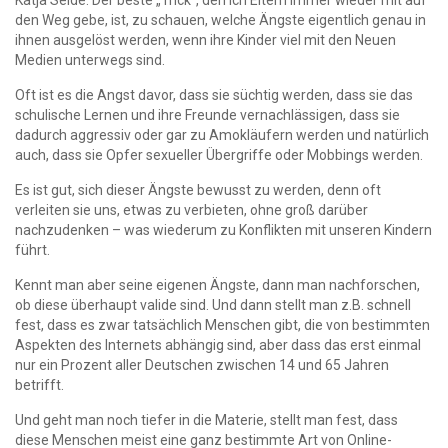
Katja Seide: Der beste „Trick“, den ich Eltern immer wieder mit auf
den Weg gebe, ist, zu schauen, welche Ängste eigentlich genau in
ihnen ausgelöst werden, wenn ihre Kinder viel mit den Neuen
Medien unterwegs sind.
Oft ist es die Angst davor, dass sie süchtig werden, dass sie das
schulische Lernen und ihre Freunde vernachlässigen, dass sie
dadurch aggressiv oder gar zu Amokläufern werden und natürlich
auch, dass sie Opfer sexueller Übergriffe oder Mobbings werden.
Es ist gut, sich dieser Ängste bewusst zu werden, denn oft
verleiten sie uns, etwas zu verbieten, ohne groß darüber
nachzudenken – was wiederum zu Konflikten mit unseren Kindern
führt.
Kennt man aber seine eigenen Ängste, dann man nachforschen,
ob diese überhaupt valide sind. Und dann stellt man z.B. schnell
fest, dass es zwar tatsächlich Menschen gibt, die von bestimmten
Aspekten des Internets abhängig sind, aber dass das erst einmal
nur ein Prozent aller Deutschen zwischen 14 und 65 Jahren
betrifft.
Und geht man noch tiefer in die Materie, stellt man fest, dass
diese Menschen meist eine ganz bestimmte Art von Online-