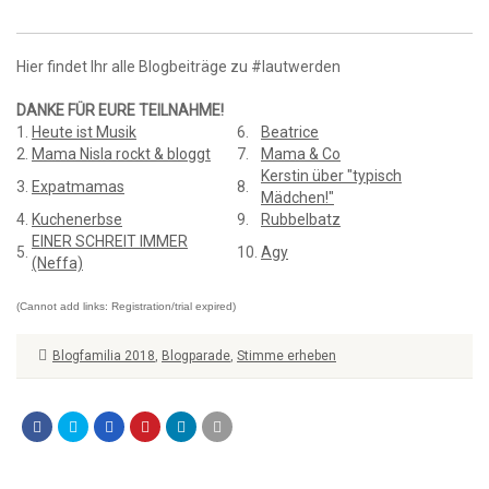
Hier findet Ihr alle Blogbeiträge zu #lautwerden
DANKE FÜR EURE TEILNAHME!
1.
Heute ist Musik
6.
Beatrice
2.
Mama Nisla rockt & bloggt
7.
Mama & Co
Kerstin über "typisch
3.
Expatmamas
8.
Mädchen!"
4.
Kuchenerbse
9.
Rubbelbatz
EINER SCHREIT IMMER
5.
10.
Agy
(Neffa)
(Cannot add links: Registration/trial expired)
Blogfamilia 2018
,
Blogparade
,
Stimme erheben