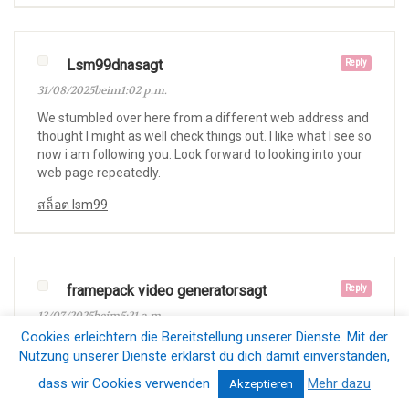
Lsm99dnasagt
Reply
31/08/2025beim1:02 p.m.
We stumbled over here from a different web address and
thought I might as well check things out. I like what I see so
now i am following you. Look forward to looking into your
web page repeatedly.
สล็อต lsm99
framepack video generatorsagt
Reply
13/07/2025beim5:21 a.m.
Cookies erleichtern die Bereitstellung unserer Dienste. Mit der
Great article highlighting key issues! In my experience,
Nutzung unserer Dienste erklärst du dich damit einverstanden,
handling timeouts effectively also requires optimizing
backend processes to prevent delays. Your mention of
dass wir Cookies verwenden
Mehr dazu
Akzeptieren
AssertionFailureError really clarified the challenges