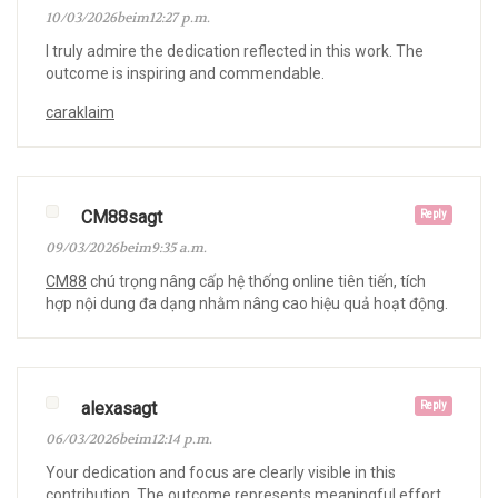
10/03/2026beim12:27 p.m.
I truly admire the dedication reflected in this work. The
outcome is inspiring and commendable.
caraklaim
CM88sagt
Reply
09/03/2026beim9:35 a.m.
CM88
chú trọng nâng cấp hệ thống online tiên tiến, tích
hợp nội dung đa dạng nhằm nâng cao hiệu quả hoạt động.
alexasagt
Reply
06/03/2026beim12:14 p.m.
Your dedication and focus are clearly visible in this
contribution. The outcome represents meaningful effort