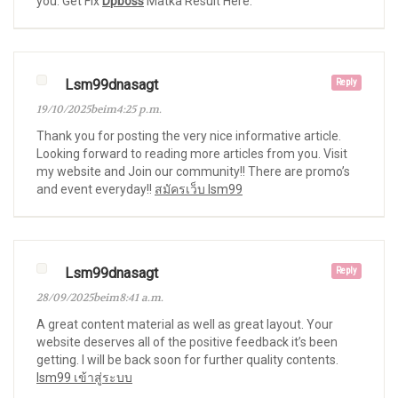
you. Get Fix
Dpboss
Matka Result Here.
Lsm99dnasagt
Reply
19/10/2025beim4:25 p.m.
Thank you for posting the very nice informative article.
Looking forward to reading more articles from you. Visit
my website and Join our community!! There are promo’s
and event everyday!!
สมัครเว็บ lsm99
Lsm99dnasagt
Reply
28/09/2025beim8:41 a.m.
A great content material as well as great layout. Your
website deserves all of the positive feedback it’s been
getting. I will be back soon for further quality contents.
lsm99 เข้าสู่ระบบ