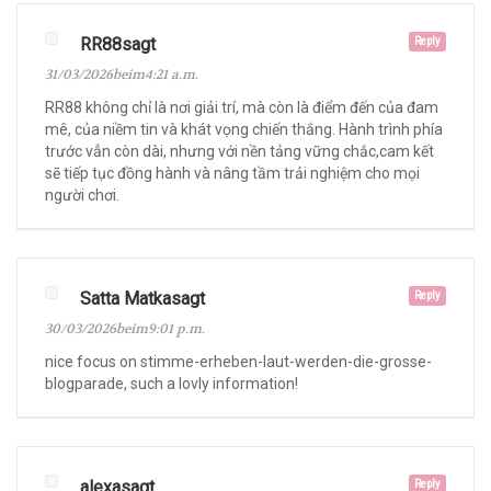
RR88sagt
Reply
31/03/2026beim4:21 a.m.
RR88 không chỉ là nơi giải trí, mà còn là điểm đến của đam
mê, của niềm tin và khát vọng chiến thắng. Hành trình phía
trước vẫn còn dài, nhưng với nền tảng vững chắc,cam kết
sẽ tiếp tục đồng hành và nâng tầm trải nghiệm cho mọi
người chơi.
Satta Matkasagt
Reply
30/03/2026beim9:01 p.m.
nice focus on stimme-erheben-laut-werden-die-grosse-
blogparade, such a lovly information!
alexasagt
Reply