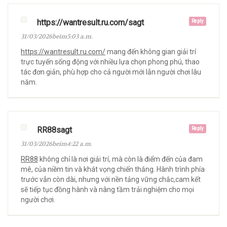
https://wantresult.ru.com/sagt
Reply
31/03/2026beim5:03 a.m.
https://wantresult.ru.com/
mang đến không gian giải trí
trực tuyến sống động với nhiều lựa chọn phong phú, thao
tác đơn giản, phù hợp cho cả người mới lẫn người chơi lâu
năm.
RR88sagt
Reply
31/03/2026beim4:22 a.m.
RR88
không chỉ là nơi giải trí, mà còn là điểm đến của đam
mê, của niềm tin và khát vọng chiến thắng. Hành trình phía
trước vẫn còn dài, nhưng với nền tảng vững chắc,cam kết
sẽ tiếp tục đồng hành và nâng tầm trải nghiệm cho mọi
người chơi.