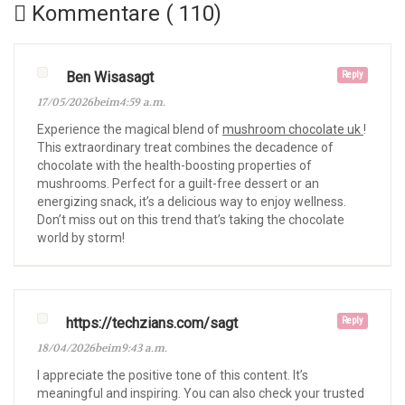
Kommentare ( 110)
Ben Wisasagt
Reply
17/05/2026beim4:59 a.m.
Experience the magical blend of
mushroom chocolate uk
!
This extraordinary treat combines the decadence of
chocolate with the health-boosting properties of
mushrooms. Perfect for a guilt-free dessert or an
energizing snack, it’s a delicious way to enjoy wellness.
Don’t miss out on this trend that’s taking the chocolate
world by storm!
https://techzians.com/sagt
Reply
18/04/2026beim9:43 a.m.
I appreciate the positive tone of this content. It’s
meaningful and inspiring. You can also check your trusted