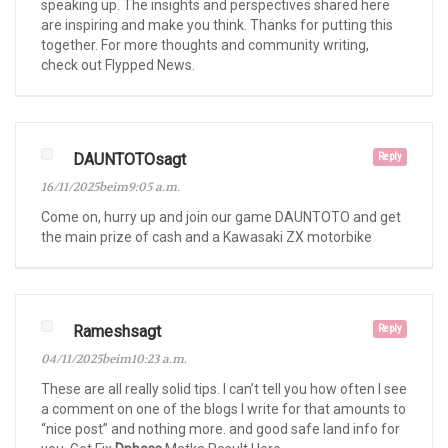
speaking up. The insights and perspectives shared here
are inspiring and make you think. Thanks for putting this
together. For more thoughts and community writing,
check out Flypped News.
DAUNTOTOsagt
Reply
16/11/2025beim9:05 a.m.
Come on, hurry up and join our game DAUNTOTO and get
the main prize of cash and a Kawasaki ZX motorbike
Rameshsagt
Reply
04/11/2025beim10:23 a.m.
These are all really solid tips. I can’t tell you how often I see
a comment on one of the blogs I write for that amounts to
“nice post” and nothing more. and good safe land info for