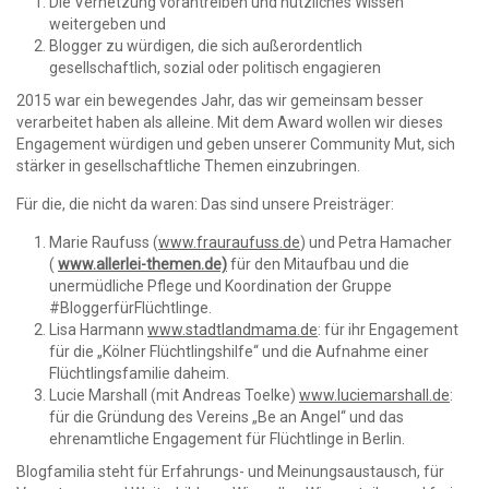
Die Vernetzung vorantreiben und nützliches Wissen
weitergeben und
Blogger zu würdigen, die sich außerordentlich
gesellschaftlich, sozial oder politisch engagieren
2015 war ein bewegendes Jahr, das wir gemeinsam besser
verarbeitet haben als alleine. Mit dem Award wollen wir dieses
Engagement würdigen und geben unserer Community Mut, sich
stärker in gesellschaftliche Themen einzubringen.
Für die, die nicht da waren: Das sind unsere Preisträger:
Marie Raufuss (
www.frauraufuss.de
) und Petra Hamacher
(
www.allerlei-themen.de)
für den Mitaufbau und die
unermüdliche Pflege und Koordination der Gruppe
#BloggerfürFlüchtlinge
.
Lisa Harmann
www.stadtlandmama.de
:
für ihr Engagement
für die
„Kölner Flüchtlingshilfe“
und die Aufnahme einer
Flüchtlingsfamilie daheim.
Lucie Marshall (mit Andreas Toelke)
www.luciemarshall.de
:
für die Gründung des Vereins
„Be an Angel“
und das
ehrenamtliche Engagement für Flüchtlinge in Berlin.
Blogfamilia steht für Erfahrungs- und Meinungsaustausch, für