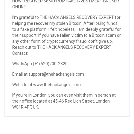
HOW I RECOVER $850 FROM FAKE INVESTMENT BROKER
ONLINE
I’m grateful to THE HACK ANGELS RECOVERY EXPERT for
helping me recover my stolen Bitcoin. After losing funds
to a fake platform, I felt hopeless. I am deeply grateful for
their support. If you have fallen victim to a Bitcoin scam or
any other form of cryptocurrency fraud, don’t give up.
Reach out to THE HACK ANGELS RECOVERY EXPERT
Contact:
WhatsApp (+1(520)200-2320
Email at support@thehackangels.com
Website at www.thehackangels.com
If you’re in London, you can even visit them in person at
their office located at 45-46 Red Lion Street, London
WC1R 4PF, UK.