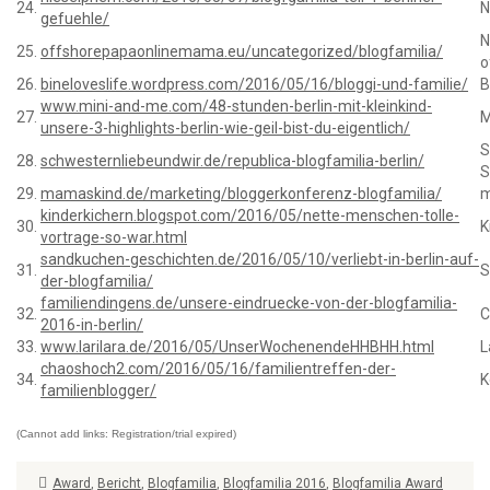
24.
N
gefuehle/
N
25.
offshorepapaonlinemama.eu/uncategorized/blogfamilia/
o
26.
bineloveslife.wordpress.com/2016/05/16/bloggi-und-familie/
B
www.mini-and-me.com/48-stunden-berlin-mit-kleinkind-
27.
M
unsere-3-highlights-berlin-wie-geil-bist-du-eigentlich/
S
28.
schwesternliebeundwir.de/republica-blogfamilia-berlin/
S
29.
mamaskind.de/marketing/bloggerkonferenz-blogfamilia/
m
kinderkichern.blogspot.com/2016/05/nette-menschen-tolle-
30.
K
vortrage-so-war.html
sandkuchen-geschichten.de/2016/05/10/verliebt-in-berlin-auf-
31.
S
der-blogfamilia/
familiendingens.de/unsere-eindruecke-von-der-blogfamilia-
32.
C
2016-in-berlin/
33.
www.larilara.de/2016/05/UnserWochenendeHHBHH.html
L
chaoshoch2.com/2016/05/16/familientreffen-der-
34.
K
familienblogger/
(Cannot add links: Registration/trial expired)
Award
,
Bericht
,
Blogfamilia
,
Blogfamilia 2016
,
Blogfamilia Award