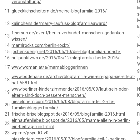
veranstaltung/
D
M
11.
gluecklichscheitern.de/meine-blogfamilia-2016/
s
M
12.
kalinchens.de/marry-raufuss-blogfamiliaaward/
k
feiersun.de/event/berlin-verbindet-menschen-gedanken-
13.
J
wissen/
14.
mamirocks.com/berlin-rockt/
M
15.
jochenkoenig.net/2016/05/10/die-blogfamilia-und-ich/
J
16.
nullpunktzwo.de/2016/05/12/blogfamilia-berlin-2016/
F
W
17.
www.woman.at/a/mamabloggerinnen
g
www.bodehase.de/archiv/blogfamilia-wie-ein-papa-sie-erlebt-
18.
P
hat-558.html
www.berliner-kinderzimmer.de/2016/05/09/laut-sein-oder-
N
19.
eltern-sind-doch-bessere-menschen/
K
nieselpriem.com/2016/05/08/blogfamilia-teil-2-die-
20.
N
familienbloggerfamilie/
21.
frische-brise.blogspot.de/2016/05/blogfamilia-2016.html
F
einhaufenliebe.blogspot.de/2016/05/mama-allein-in-berlin-
22.
E
ein-beitrag-rund.html
23.
wp.me/p5yuJO-v0
B
nieselpriem.com/2016/05/07/blogfgamilia-teil-1-berliner-