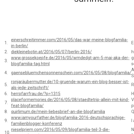
einerschreitimmer.com/2016/05/das-war-meine-blogfamilia-
1.
E
in-berlin/
2.
diekleinebotin.at/2016/05/07/berlin-2016/
h
www.grossekoepfe.de/2016/05/wmdedgt-am-5-mai-aka-der-
g
3.
blogfamilia-tag.html
s
A
4.
gaensebluemchensonnenschein.com/2016/05/08/blogfamilia/
S
ronjaräubermutter.de/10-gruende-warum-ein-blog-besser-ist-
5.
R
als-jede-zeitschrift/
6.
herrpfarrfrau.de/?p=1315
H
placeformemories.de/2016/05/08/staedtetrip-allein-mit-kind-
V
7.
feat-blogfamilia/
p
8.
quirlimum.de/mein-liebesbrief-an-die-blogfamilia
Q
www.iamyourfather.de/blogfamilia-2016-deutschsprachige-
9.
I
familienblogger-konferenz
nieselpriem.com/2016/05/09/blogfamilia-teil-3-die-
N
10.